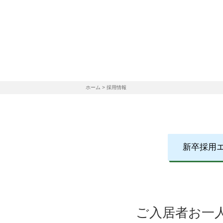
ホーム
> 採用情報
新卒採⽤
ご入居者お一