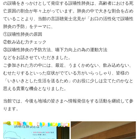
の誤嚥をきっかけとして発症する誤嚥性肺炎は、高齢者における死
亡原因の割合が年々上がっています。肺炎の中で大きな割合を占め
ていることより、当館の言語聴覚士北見が「お口の活性化で誤嚥性
肺炎の予防」をテーマに、
①誤嚥性肺炎の原因
②飲み込む力チェック
③誤嚥性肺炎の予防方法、嚥下力向上の為の運動方法
などをお話させていただきました。
ご参加された方の中には、最近、うまくかめない、飲み込めない、
むせたりするといった症状がでている方がいらっしゃり、皆様の
「いきいきとした生活を送るため」のお役に少しは立てたのかなと
思える貴重な機会となりました。
当館では、今後も地域の皆さまへ情報発信をする活動を継続して参
ります。